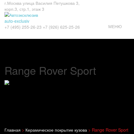
г.Москва
улица Василия Петушкова 3,
корп.3, стр.1, этаж 3
auto-exclusiv
МЕНЮ
+7 (495)
255-26-23
+7 (926)
625-25-26
Range Rover Sport
Главная
>
Керамическое покрытие кузова
>
Range Rover Sport